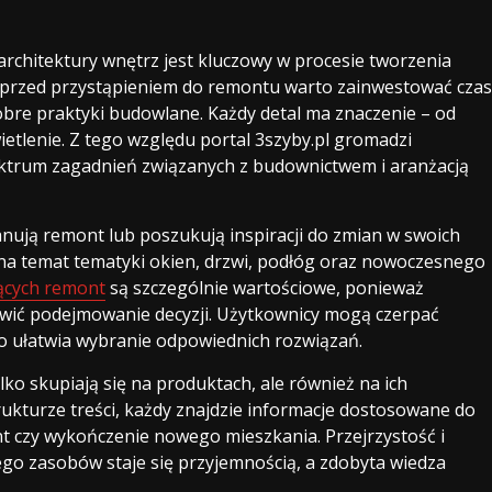
chitektury wnętrz jest kluczowy w procesie tworzenia
 przed przystąpieniem do remontu warto zainwestować czas
obre praktyki budowlane. Każdy detal ma znaczenie – od
ietlenie. Z tego względu portal 3szyby.pl gromadzi
ktrum zagadnień związanych z budownictwem i aranżacją
lanują remont lub poszukują inspiracji do zmian w swoich
na temat tematyki okien, drzwi, podłóg oraz nowoczesnego
ących remont
są szczególnie wartościowe, ponieważ
twić podejmowanie decyzji. Użytkownicy mogą czerpać
co ułatwia wybranie odpowiednich rozwiązań.
lko skupiają się na produktach, ale również na ich
trukturze treści, każdy znajdzie informacje dostosowane do
t czy wykończenie nowego mieszkania. Przejrzystość i
jego zasobów staje się przyjemnością, a zdobyta wiedza