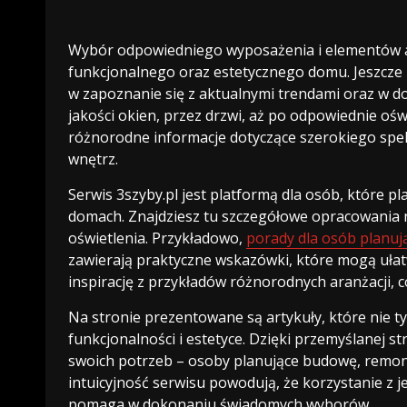
Wybór odpowiedniego wyposażenia i elementów ar
funkcjonalnego oraz estetycznego domu. Jeszcze
w zapoznanie się z aktualnymi trendami oraz w d
jakości okien, przez drzwi, aż po odpowiednie ośw
różnorodne informacje dotyczące szerokiego spe
wnętrz.
Serwis 3szyby.pl jest platformą dla osób, które p
domach. Znajdziesz tu szczegółowe opracowania 
oświetlenia. Przykładowo,
porady dla osób planuj
zawierają praktyczne wskazówki, które mogą uła
inspirację z przykładów różnorodnych aranżacji, 
Na stronie prezentowane są artykuły, które nie ty
funkcjonalności i estetyce. Dzięki przemyślanej s
swoich potrzeb – osoby planujące budowę, remon
intuicyjność serwisu powodują, że korzystanie z 
pomaga w dokonaniu świadomych wyborów.