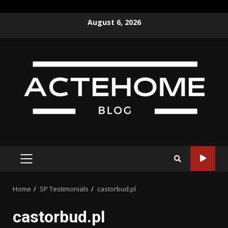
Skip
August 6, 2026
to
content
PRIMARY
MENU
Home
SP Testimonials
castorbud.pl
castorbud.pl