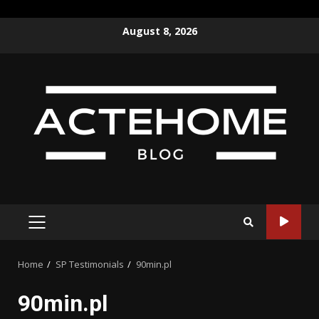
Skip
August 8, 2026
to
content
PRIMARY
MENU
Home
SP Testimonials
90min.pl
90min.pl