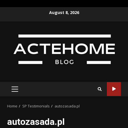
Skip
August 8, 2026
to
content
PRIMARY
MENU
Home
SP Testimonials
autozasada.pl
autozasada.pl