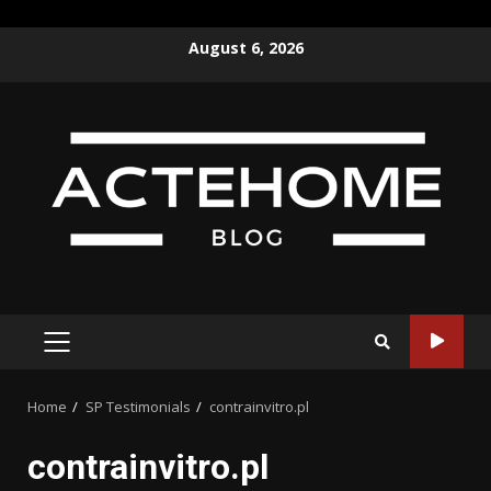
Skip
August 6, 2026
to
content
PRIMARY
MENU
Home
SP Testimonials
contrainvitro.pl
contrainvitro.pl