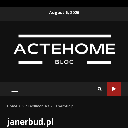
Skip
August 6, 2026
to
content
PRIMARY
MENU
Home
SP Testimonials
janerbud.pl
janerbud.pl