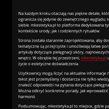
Na każdym kroku otaczają nas piękne detale, któr
ogranicza się jedynie do zewnętrznego wyglądu; to
siebie. mkestetyka.pl to platforma dedykowana tym
kontekście urody, jak i codziennych rytuałów.
Strona została starannie zaprojektowana, aby do
tematyczne są przejrzyste i umożliwiają łatwe po
artykuły dotyczące pielęgnacji skóry, najnowszyc
wnętrz. W obrębie tej przestrzeni,
mkestetyka.pl
u
życie o estetyczne doświadczenia.
Użytkownicy mogą liczyć na aktualne informacje 
tekst jest przemyślany i dostarcza nie tylko wiedz
znaleźć odpowiedzi na pytania dotyczące pielęgna
Można odkryć konkretne porady, jak wprowadzić d
harmonii.
Podsumowując, mkestetyka.pl to miejsce, gdzie pasj